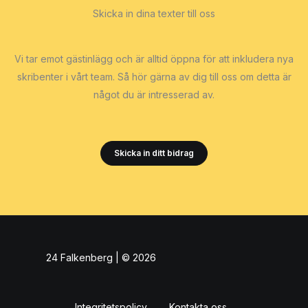
Skicka in dina texter till oss
Vi tar emot gästinlägg och är alltid öppna för att inkludera nya
skribenter i vårt team. Så hör gärna av dig till oss om detta är
något du är intresserad av.
Skicka in ditt bidrag
24 Falkenberg | © 2026
Integritetspolicy
Kontakta oss