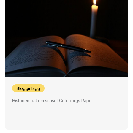
Blogginlägg
Historien bakom snuset Göteborgs Rapé