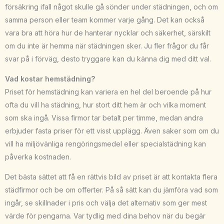
försäkring ifall något skulle gå sönder under städningen, och om
samma person eller team kommer varje gång. Det kan också
vara bra att höra hur de hanterar nycklar och säkerhet, särskilt
om du inte är hemma när städningen sker. Ju fler frågor du får
svar på i förväg, desto tryggare kan du känna dig med ditt val.
Vad kostar hemstädning?
Priset för hemstädning kan variera en hel del beroende på hur
ofta du vill ha städning, hur stort ditt hem är och vilka moment
som ska ingå. Vissa firmor tar betalt per timme, medan andra
erbjuder fasta priser för ett visst upplägg. Även saker som om du
vill ha miljövänliga rengöringsmedel eller specialstädning kan
påverka kostnaden.
Det bästa sättet att få en rättvis bild av priset är att kontakta flera
städfirmor och be om offerter. På så sätt kan du jämföra vad som
ingår, se skillnader i pris och välja det alternativ som ger mest
värde för pengarna. Var tydlig med dina behov när du begär