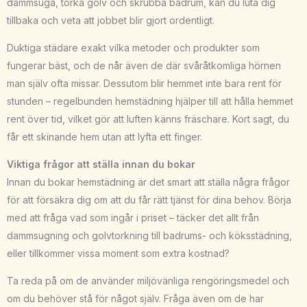
dammsuga, torka golv och skrubba badrum, kan du luta dig
tillbaka och veta att jobbet blir gjort ordentligt.
Duktiga städare exakt vilka metoder och produkter som
fungerar bäst, och de når även de där svåråtkomliga hörnen
man själv ofta missar. Dessutom blir hemmet inte bara rent för
stunden – regelbunden hemstädning hjälper till att hålla hemmet
rent över tid, vilket gör att luften känns fräschare. Kort sagt, du
får ett skinande hem utan att lyfta ett finger.
Viktiga frågor att ställa innan du bokar
Innan du bokar hemstädning är det smart att ställa några frågor
för att försäkra dig om att du får rätt tjänst för dina behov. Börja
med att fråga vad som ingår i priset – täcker det allt från
dammsugning och golvtorkning till badrums- och köksstädning,
eller tillkommer vissa moment som extra kostnad?
Ta reda på om de använder miljövänliga rengöringsmedel och
om du behöver stå för något själv. Fråga även om de har