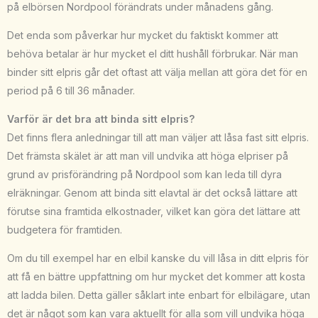
på elbörsen Nordpool förändrats under månadens gång.
Det enda som påverkar hur mycket du faktiskt kommer att
behöva betalar är hur mycket el ditt hushåll förbrukar. När man
binder sitt elpris går det oftast att välja mellan att göra det för en
period på 6 till 36 månader.
Varför är det bra att binda sitt elpris?
Det finns flera anledningar till att man väljer att låsa fast sitt elpris.
Det främsta skälet är att man vill undvika att höga elpriser på
grund av prisförändring på Nordpool som kan leda till dyra
elräkningar. Genom att binda sitt elavtal är det också lättare att
förutse sina framtida elkostnader, vilket kan göra det lättare att
budgetera för framtiden.
Om du till exempel har en elbil kanske du vill låsa in ditt elpris för
att få en bättre uppfattning om hur mycket det kommer att kosta
att ladda bilen. Detta gäller såklart inte enbart för elbilägare, utan
det är något som kan vara aktuellt för alla som vill undvika höga