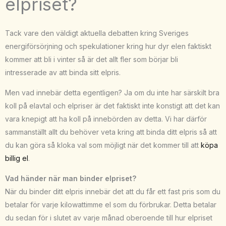
elpriset?
Tack vare den väldigt aktuella debatten kring Sveriges
energiförsörjning och spekulationer kring hur dyr elen faktiskt
kommer att bli i vinter så är det allt fler som börjar bli
intresserade av att binda sitt elpris.
Men vad innebär detta egentligen? Ja om du inte har särskilt bra
koll på elavtal och elpriser är det faktiskt inte konstigt att det kan
vara knepigt att ha koll på innebörden av detta. Vi har därför
sammanställt allt du behöver veta kring att binda ditt elpris så att
du kan göra så kloka val som möjligt när det kommer till att
köpa
billig el
.
Vad händer när man binder elpriset?
När du binder ditt elpris innebär det att du får ett fast pris som du
betalar för varje kilowattimme el som du förbrukar. Detta betalar
du sedan för i slutet av varje månad oberoende till hur elpriset