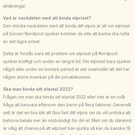
elräkningar.
Vad är nackdelen med att binda elpriset?
Den största nackdelen med att binda ditt elpris är att om elpriset
på börsen Nordpool sjunker kommer du inte att kunna dra nytta
av det lägre priset.
Detta är förstås bara ett problem om elpriset på Nordpool
sjunker kraftigt och under en längre tid. Om elpriset bara sjunker
något eller under en kortare period är det osannolikt att det har
någon större inverkan på din privatekonomi.
Ska man binda sitt elavtal 2022?
Frågan om man ska binda sitt elavtal 2022 eller inte är en svår
fråga att besvara eftersom den beror på flera faktorer. Generellt
sett är det en bra idé att låsa fast ditt elpris om du vill undvika att
behöva betala mer än nödvändigt för din el. Men om du däremot
är villig att chansa på att elpriset kan sjunka så kan du kanske få